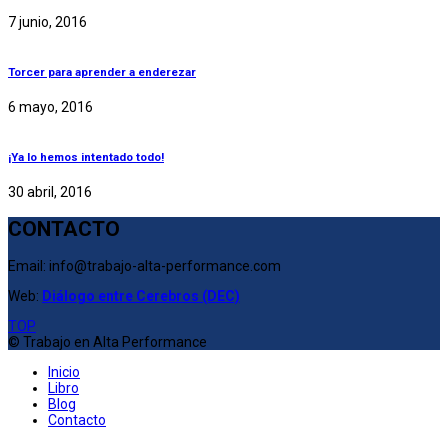
7 junio, 2016
Torcer para aprender a enderezar
6 mayo, 2016
¡Ya lo hemos intentado todo!
30 abril, 2016
CONTACTO
Email: info@trabajo-alta-performance.com
Web:
Diálogo entre Cerebros (DEC)
TOP
© Trabajo en Alta Performance
Inicio
Libro
Blog
Contacto