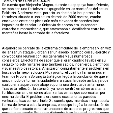
TAMBIÉN HAY UNA SOLUCIÓN
Se cuenta que Alejandro Magno, durante su epopeya hacia Oriente,
se topó con una fortaleza inexpugnable en las montañas del actual
Pakistán. A primera vista, parecía un obstáculo insuperable: la
fortaleza, situada a una altura de más de 2000 metros, estaba
enclavada entre dos picos aún más elevados de paredes lisas
imposibles de escalar. La única vía de acceso era un sendero
estrecho e impracticable, que atravesaba el desfiladero entre las
montañas hasta la entrada de la fortaleza.
Alejandro se percató de la extrema dificultad de la empresa y, en vez
de lanzar un ataque u organizar un asedio, acampó con su ejército y
convocó una reunión con sus generales y sus numerosos
consejeros. El lector ha de saber que el gran caudillo llevaba en su
séquito no sólo militares sino también sabios, ingenieros, científicos
y su maestro de retórica. Analizaron conjuntamente el problema en
busca de la mejor solución. Muy pronto, el que hoy llamaríamos el
team de Problem Solving Estratégico llegó a la conclusión de que el
único modo de tomar la ciudadela era atacarla desde arriba, ya que
cualquier ataque desde abajo suponía una derrota de antemano.
Tras esta reflexión, la atención ya no se centró en cómo asaltar la
fortificación sino en cómo alcanzar las cimas que sobresalían por
encima de ella. El problema era cómo escalar unas paredes
verticales, lisas como el hielo. Se cuenta que, mientras imaginaba la
forma de llevar a cabo la empresa, el equipo llegó a la conclusión de
que sería necesario construir una serie de asideros progresivos que
permitieran escalar. Entonces Alejandro tuvo la genial idea de coger