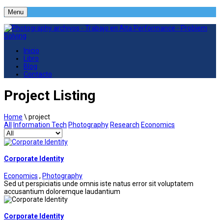
Menu
Inicio
Libro
Blog
Contacto
Project Listing
Home
\
project
All
Information Tech
Photography
Research
Economics
Corporate Identity
Economics
,
Photography
Sed ut perspiciatis unde omnis iste natus error sit voluptatem
accusantium doloremque laudantium
Corporate Identity