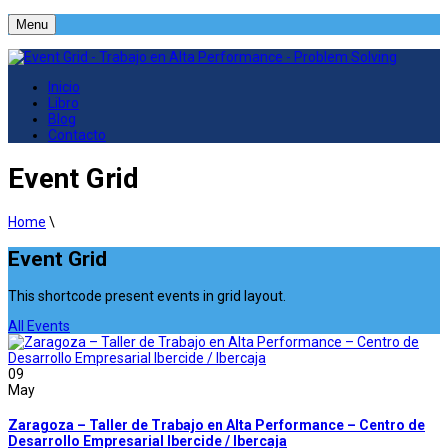
Menu
Inicio
Libro
Blog
Contacto
Event Grid
Home
\
Event Grid
This shortcode present events in grid layout.
All Events
09
May
Zaragoza – Taller de Trabajo en Alta Performance – Centro de
Desarrollo Empresarial Ibercide / Ibercaja