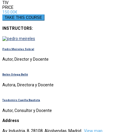
TIV
PRICE
150.00
€
TAKE THIS COURSE
INSTRUCTORS:
Pedro Meireles Sobral
Autor, Director y Docente
Belén Ortega Bellé
Autora, Directora y Docente
Teodomiro Capilla Bautista
Autor, Consultor y Docente
Address
Av. Industria, 8, 28108, Alcobendas, Madrid
View map