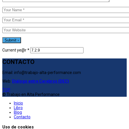
Current ye@r
*
CONTACTO
Email: info@trabajo-alta-performance.com
Web:
Diálogo entre Cerebros (DEC)
TOP
© Trabajo en Alta Performance
Inicio
Libro
Blog
Contacto
Uso de cookies