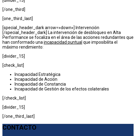
[divider_15]
[/one_third]
[one_third_last]
[special_header_dark arrow=»down»] Intervención
[/special_header_dark] La intervención de desbloqueo en Alta
Performance se focaliza en el área de las acciones redundantes que
han conformado una
incapacidad puntual
que imposibilita el
máximo rendimiento:
[divider_15]
[check_list]
Incapacidad Estratégica
Incapacidad de Acción
Incapacidad de Constancia
Incapacidad de Gestión de los efectos colaterales
[/check_list]
[divider_15]
[/one_third_last]
CONTACTO