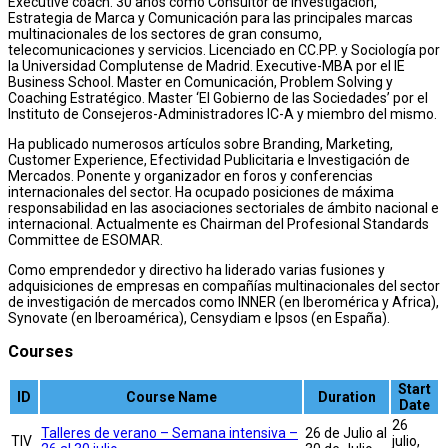
Executive coach. 30 años como Consultor de Investigación,
Estrategia de Marca y Comunicación para las principales marcas
multinacionales de los sectores de gran consumo,
telecomunicaciones y servicios. Licenciado en CC.PP. y Sociología por
la Universidad Complutense de Madrid. Executive-MBA por el IE
Business School. Master en Comunicación, Problem Solving y
Coaching Estratégico. Master ‘El Gobierno de las Sociedades’ por el
Instituto de Consejeros-Administradores IC-A y miembro del mismo.
Ha publicado numerosos artículos sobre Branding, Marketing,
Customer Experience, Efectividad Publicitaria e Investigación de
Mercados. Ponente y organizador en foros y conferencias
internacionales del sector. Ha ocupado posiciones de máxima
responsabilidad en las asociaciones sectoriales de ámbito nacional e
internacional. Actualmente es Chairman del Profesional Standards
Committee de ESOMAR.
Como emprendedor y directivo ha liderado varias fusiones y
adquisiciones de empresas en compañías multinacionales del sector
de investigación de mercados como INNER (en Iberomérica y Africa),
Synovate (en Iberoamérica), Censydiam e Ipsos (en España).
Courses
Start
ID
Course Name
Duration
Date
26
Talleres de verano – Semana intensiva –
26 de Julio al
TIV
julio,