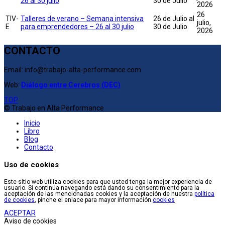
26 al 30 julio
30 de Julio
2026
26
TIV-
Talleres de verano – Semana intensiva
26 de Julio al
julio,
E
para emprendedores – 26 al 30 julio
30 de Julio
2026
CONTACTO
Email: info@trabajo-alta-performance.com
Web:
Diálogo entre Cerebros (DEC)
TOP
© Trabajo en Alta Performance
Inicio
Libro
Blog
Contacto
Uso de cookies
Este sitio web utiliza cookies para que usted tenga la mejor experiencia de
usuario. Si continúa navegando está dando su consentimiento para la
aceptación de las mencionadas cookies y la aceptación de nuestra
política
de cookies
, pinche el enlace para mayor información.
cookies
ACEPTAR
Aviso de cookies