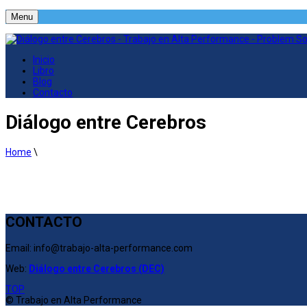
Menu
Inicio
Libro
Blog
Contacto
Diálogo entre Cerebros
Home
\
CONTACTO
Email: info@trabajo-alta-performance.com
Web:
Diálogo entre Cerebros (DEC)
TOP
© Trabajo en Alta Performance